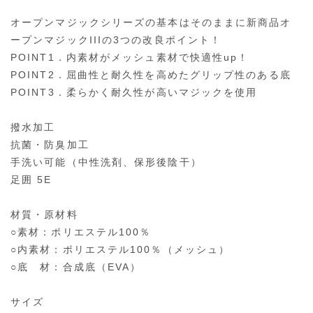
オープンマジックシリーズの基本はそのままに新商品オ
ープンマジックIIIの3つの改良ポイント！
POINT1．内素材がメッシュ素材で快適性up！
POINT2．屈曲性と耐久性を高めたグリップ性のある底
POINT3．柔らかく耐久性が高いマジックを使用
撥水加工
抗菌・防臭加工
手洗い可能（中性洗剤、保形後陰干）
足囲 5E
材質・原材料
○素材：ポリエステル100％
○内素材：ポリエステル100％（メッシュ）
○底 材：合成底（EVA）
サイズ