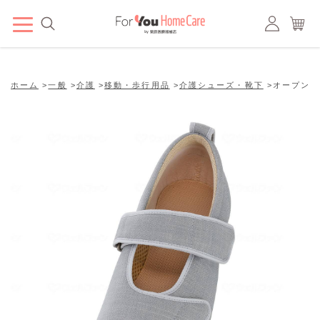
ホーム
>
一般
>
介護
>
移動・歩行用品
>
介護シューズ・靴下
>
オープンマジ