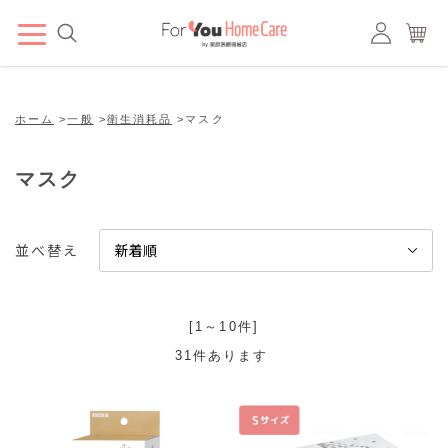
ホーム
>
一般
>
衛生消耗品
>
マスク
マスク
並べ替え
[1～10件]
31
件あります