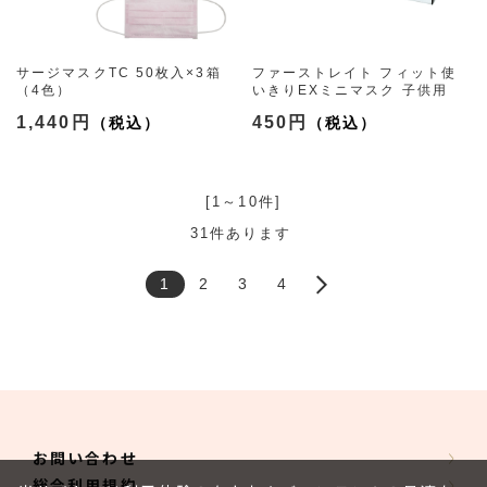
サージマスクTC 50枚入×3箱
ファーストレイト フィット使
（4色）
いきりEXミニマスク 子供用
1,440円
450円
[1～10件]
31
件あります
1
2
3
4
お問い合わせ
総合利用規約