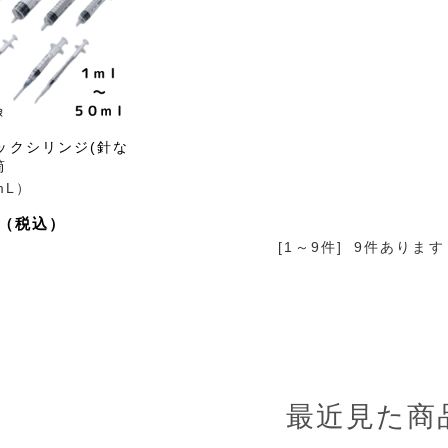
ックシリンジ(針な
筒
mL）
[1～9件]
9
件あります
最近見た商