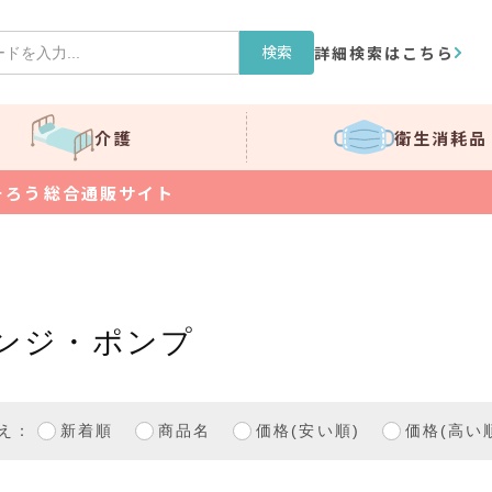
検索
詳細検索はこちら
介護
衛生消耗品
そろう総合通販サイト
ンジ・ポンプ
え：
新着順
商品名
価格(安い順)
価格(高い