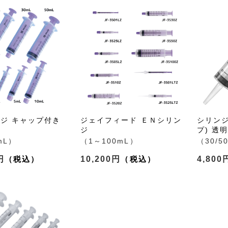
ンジ キャップ付き
ジェイフィード ＥＮシリン
シリンジ
ジ
プ) 透明
mL）
（1～100mL）
（30/5
円
10,200円
4,800