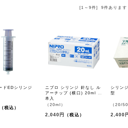
[1～9件]
9
件あります
ードEDシリンジ
ニプロ シリンジ 針なし ル
シリン
アーチップ (横口) 20ml 50
型
本入
（20ml）
（20/5
2,040円
2,400