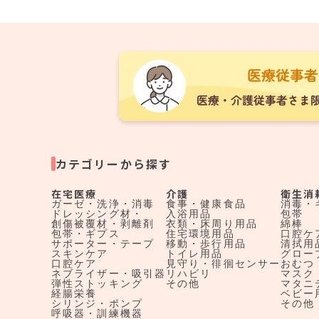
カテゴリーから探す
在宅医療
介護
衛生消
ガーゼ・洗浄・消毒
食事・健康食品
消毒・
ドレッシング材・
入浴用品
包帯
創傷被覆材・剥離剤
衣類・床周り用品
綿棒
包帯・ギプス
住宅環境用品
口腔ケ
サポーター・テープ
移動・歩行用品
清拭用
スキンケア
トイレ用品
グロー
口腔ケア
見守り・徘徊センサー
おむつ
ネブライザー・吸引器
リハビリ
マスク
弾性ストッキング
その他
マタニ
経腸栄養
ベビー
シリンジ・ポンプ
その他
呼吸器・訓練機器