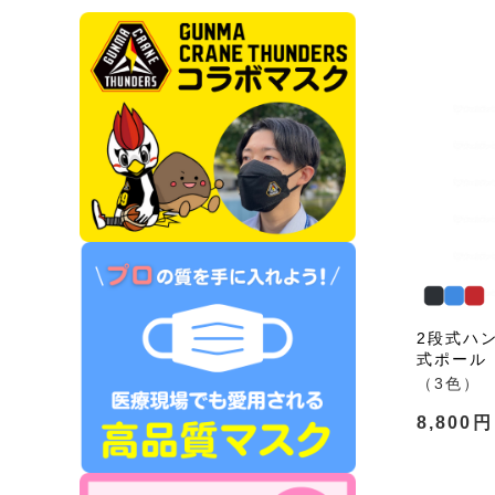
2段式ハ
式ポール
（3色）
8,800円