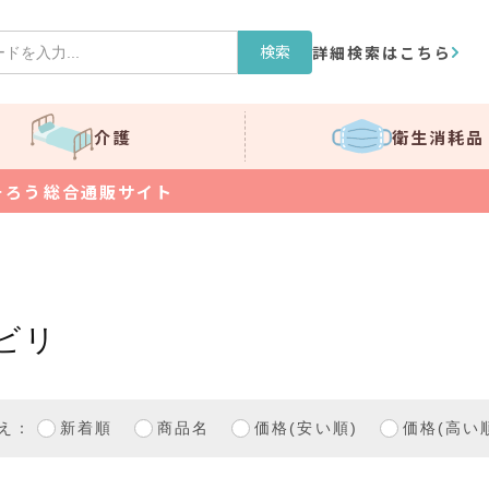
検索
詳細検索はこちら
介護
衛生消耗品
そろう総合通販サイト
ビリ
え：
新着順
商品名
価格(安い順)
価格(高い