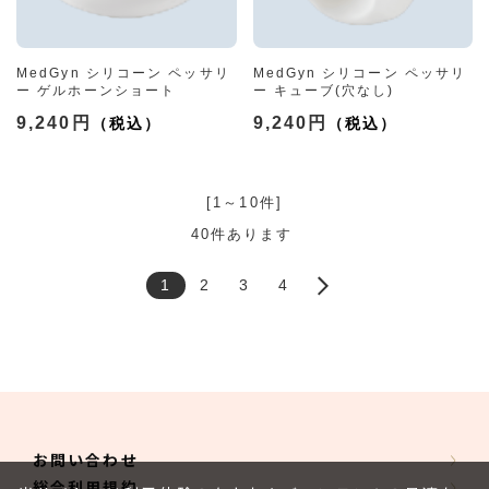
MedGyn シリコーン ペッサリ
MedGyn シリコーン ペッサリ
ー ゲルホーンショート
ー キューブ(穴なし)
9,240円
9,240円
[1～10件]
40
件あります
1
2
3
4
お問い合わせ
総合利用規約