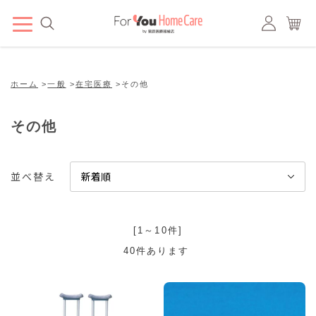
ホーム
>
一般
>
在宅医療
>
その他
その他
並べ替え
[1～10件]
40
件あります