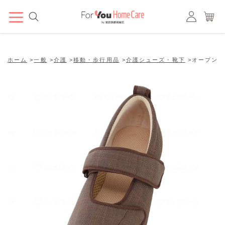
ホーム
>
一般
>
介護
>
移動・歩行用品
>
介護シューズ・靴下
>
オープンマジ