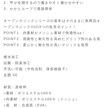
2．甲が全開するので履きやすく履かせやすい
3．かかとループで着脱簡単
オープンマジックシリーズの基本はそのままに新商品オ
ープンマジックIIIの3つの改良ポイント！
POINT1．内素材がメッシュ素材で快適性up！
POINT2．屈曲性と耐久性を高めたグリップ性のある底
POINT3．柔らかく耐久性が高いマジックを使用
撥水加工
抗菌・防臭加工
手洗い可能（中性洗剤、保形後陰干）
足囲 5E
材質・原材料
○素材：ポリエステル100％
○内素材：ポリエステル100％（メッシュ）
○底 材：合成底（EVA）