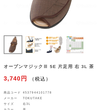
オープンマジックⅢ 5E 片足用 右 3L 茶
3,740円
商品コード
4537944101778
メーカー
TOKUTAKE
サイズ
右3L
カラー
茶