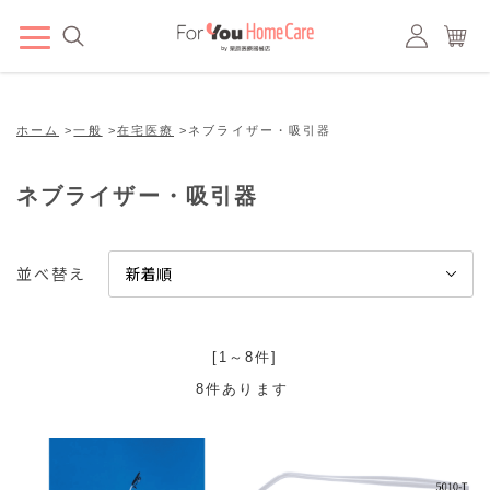
ホーム
>
一般
>
在宅医療
>
ネブライザー・吸引器
ネブライザー・吸引器
並べ替え
[1～8件]
8
件あります