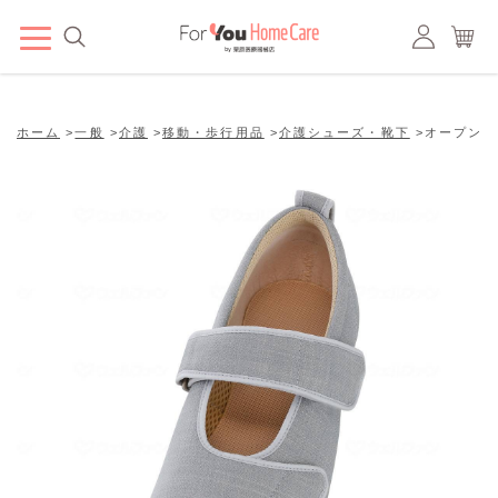
ホーム
>
一般
>
介護
>
移動・歩行用品
>
介護シューズ・靴下
>
オープンマジ