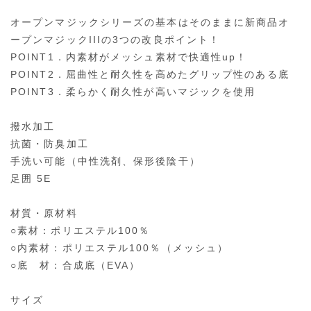
オープンマジックシリーズの基本はそのままに新商品オ
ープンマジックIIIの3つの改良ポイント！
POINT1．内素材がメッシュ素材で快適性up！
POINT2．屈曲性と耐久性を高めたグリップ性のある底
POINT3．柔らかく耐久性が高いマジックを使用
撥水加工
抗菌・防臭加工
手洗い可能（中性洗剤、保形後陰干）
足囲 5E
材質・原材料
○素材：ポリエステル100％
○内素材：ポリエステル100％（メッシュ）
○底 材：合成底（EVA）
サイズ