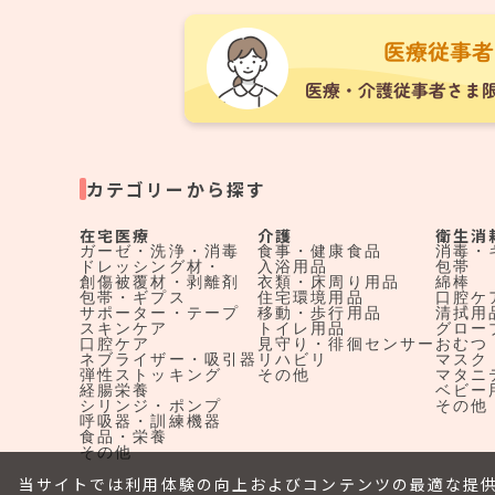
カテゴリーから探す
在宅医療
介護
衛生消
ガーゼ・洗浄・消毒
食事・健康食品
消毒・
ドレッシング材・
入浴用品
包帯
創傷被覆材・剥離剤
衣類・床周り用品
綿棒
包帯・ギプス
住宅環境用品
口腔ケ
サポーター・テープ
移動・歩行用品
清拭用
スキンケア
トイレ用品
グロー
口腔ケア
見守り・徘徊センサー
おむつ
ネブライザー・吸引器
リハビリ
マスク
弾性ストッキング
その他
マタニ
経腸栄養
ベビー
シリンジ・ポンプ
その他
呼吸器・訓練機器
食品・栄養
その他
当サイトでは利用体験の向上およびコンテンツの最適な提供