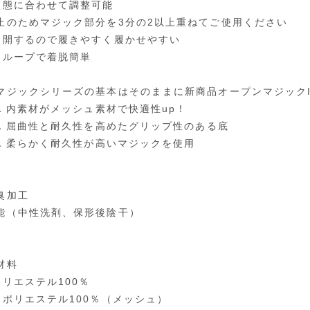
状態に合わせて調整可能
止のためマジック部分を3分の2以上重ねてご使用ください
全開するので履きやすく履かせやすい
とループで着脱簡単
マジックシリーズの基本はそのままに新商品オープンマジックI
T1．内素材がメッシュ素材で快適性up！
T2．屈曲性と耐久性を高めたグリップ性のある底
T3．柔らかく耐久性が高いマジックを使用
臭加工
能（中性洗剤、保形後陰干）
材料
ポリエステル100％
：ポリエステル100％（メッシュ）