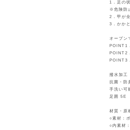
1．足の
※危険防
2．甲が
3．かか
オープン
POIN
POIN
POIN
撥水加工
抗菌・防
手洗い可
足囲 5E
材質・原
○素材：
○内素材