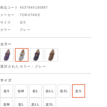
商品コード
4537944100887
メーカー
TOKUTAKE
サイズ
左S
カラー
グレー
カラー
選択されたカラー：グレー
サイズ
右S
右M
右L
右LL
右3L
左S
左M
左L
左LL
左3L