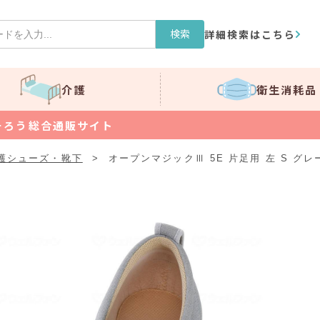
検索
詳細検索はこちら
介護
衛生消耗品
そろう総合通販サイト
護シューズ・靴下
>
オープンマジックⅢ 5E 片足用 左 S グレ