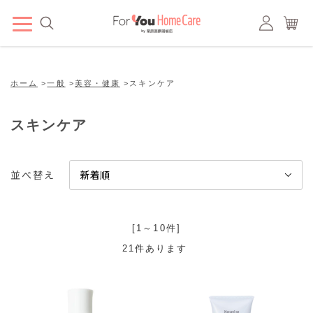
ホーム
>
一般
>
美容・健康
>
スキンケア
スキンケア
並べ替え
[1～10件]
21
件あります