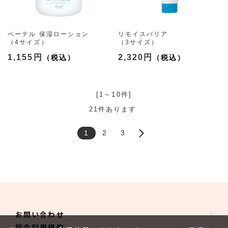
ベーテル 保湿ローション
リモイスバリア
（4サイズ）
（3サイズ）
1,155円
2,320円
[1～10件]
21
件あります
1
2
3
お問い合わせ
総合利用規約