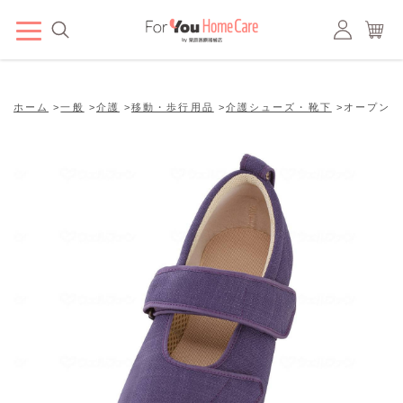
ホーム
>
一般
>
介護
>
移動・歩行用品
>
介護シューズ・靴下
>
オープンマジ