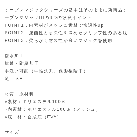
オープンマジックシリーズの基本はそのままに新商品オ
ープンマジックIIIの3つの改良ポイント！
POINT1．内素材がメッシュ素材で快適性up！
POINT2．屈曲性と耐久性を高めたグリップ性のある底
POINT3．柔らかく耐久性が高いマジックを使用
撥水加工
抗菌・防臭加工
手洗い可能（中性洗剤、保形後陰干）
足囲 5E
材質・原材料
○素材：ポリエステル100％
○内素材：ポリエステル100％（メッシュ）
○底 材：合成底（EVA）
サイズ