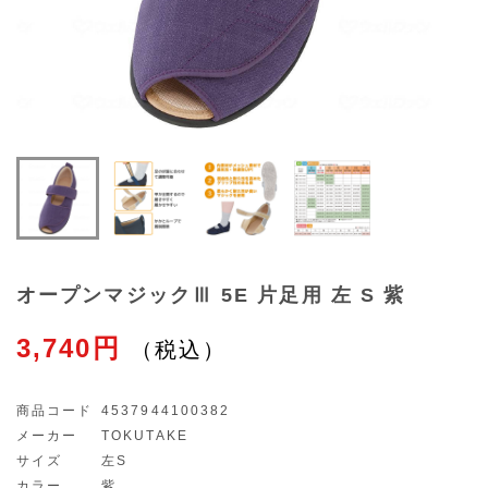
オープンマジックⅢ 5E 片足用 左 S 紫
3,740円
商品コード
4537944100382
メーカー
TOKUTAKE
サイズ
左S
カラー
紫