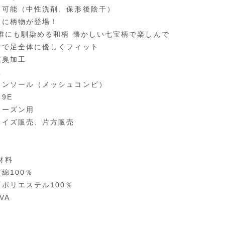
い可能（中性洗剤、保形後陰干）
品に柄物が登場！
 誰にも馴染める和柄 懐かしい七宝柄で楽しんで
トで足全体に優しくフィット
防臭加工
工
インソール（メッシュコンビ）
9E
シーズン用
サイズ販売、片方販売
材料
綿100％
：ポリエステル100％
VA