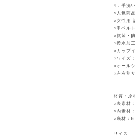
4．手洗
○人気商
○女性用
○甲ベル
○抗菌・
○撥水加
○カップ
○ワイズ：
○オール
○左右別
材質・原
○表素材：
○内素材
○底材：E
サイズ