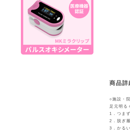
商品詳
○施設・
足元明る
1．つま
2．脱ぎ
3．かる