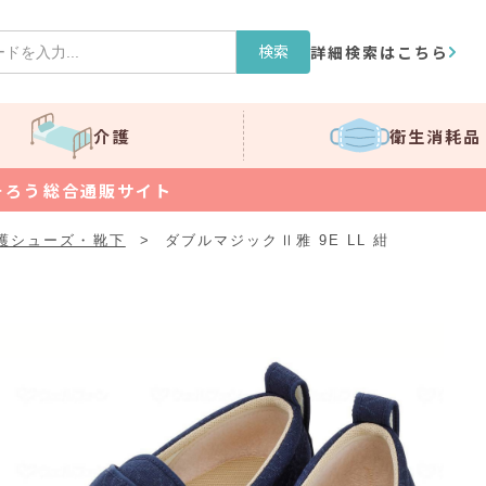
検索
詳細検索はこちら
介護
衛生消耗品
そろう総合通販サイト
護シューズ・靴下
>
ダブルマジックⅡ雅 9E LL 紺