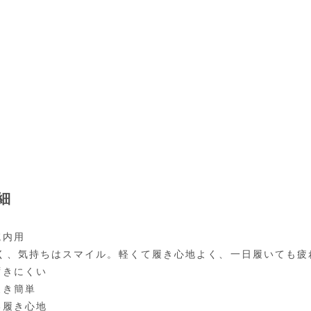
細
院内用
く、気持ちはスマイル。軽くて履き心地よく、一日履いても疲
ずきにくい
履き簡単
い履き心地