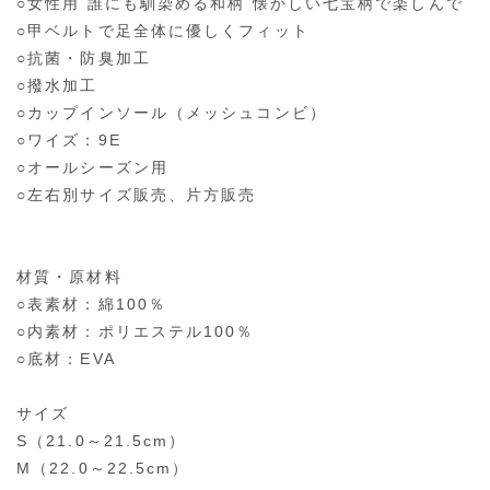
○女性用 誰にも馴染める和柄 懐かしい七宝柄で楽しんで
○甲ベルトで足全体に優しくフィット
○抗菌・防臭加工
○撥水加工
○カップインソール（メッシュコンビ）
○ワイズ：9E
○オールシーズン用
○左右別サイズ販売、片方販売
材質・原材料
○表素材：綿100％
○内素材：ポリエステル100％
○底材：EVA
サイズ
S（21.0～21.5cm）
M（22.0～22.5cm）