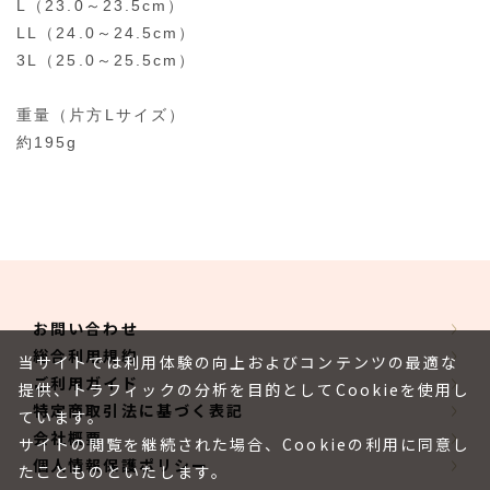
L（23.0～23.5cm）
LL（24.0～24.5cm）
3L（25.0～25.5cm）
重量（片方Lサイズ）
約195g
お問い合わせ
総合利用規約
当サイトでは利用体験の向上およびコンテンツの最適な
ご利用ガイド
提供、トラフィックの分析を目的としてCookieを使用し
特定商取引法に基づく表記
ています。
会社概要
サイトの閲覧を継続された場合、Cookieの利用に同意し
個人情報保護ポリシー
たことものといたします。