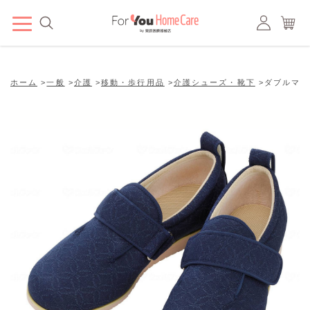
ホーム
>
一般
>
介護
>
移動・歩行用品
>
介護シューズ・靴下
>
ダブルマジッ