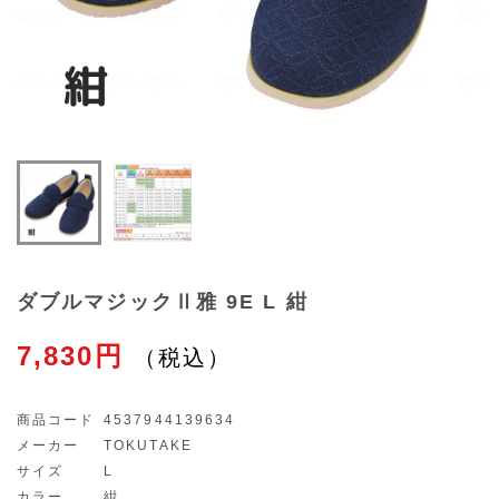
ダブルマジックⅡ雅 9E L 紺
7,830円
商品コード
4537944139634
メーカー
TOKUTAKE
サイズ
L
カラー
紺