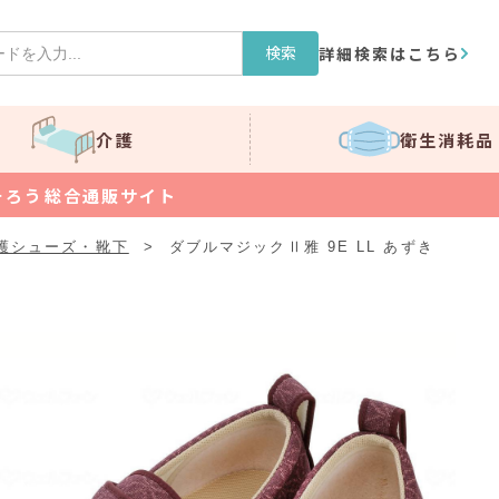
検索
詳細検索はこちら
介護
衛生消耗品
そろう総合通販サイト
護シューズ・靴下
>
ダブルマジックⅡ雅 9E LL あずき