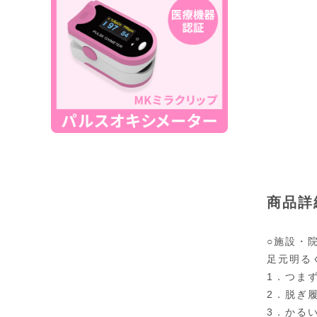
商品詳
○施設・
足元明る
1．つま
2．脱ぎ
3．かる