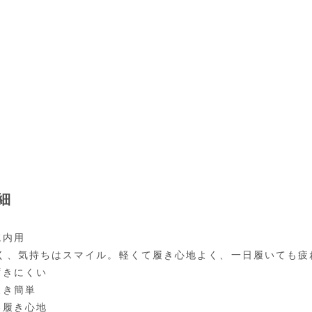
細
院内用
く、気持ちはスマイル。軽くて履き心地よく、一日履いても疲
ずきにくい
履き簡単
い履き心地