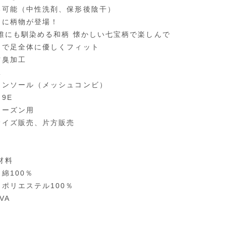
い可能（中性洗剤、保形後陰干）
品に柄物が登場！
 誰にも馴染める和柄 懐かしい七宝柄で楽しんで
トで足全体に優しくフィット
防臭加工
工
インソール（メッシュコンビ）
9E
シーズン用
サイズ販売、片方販売
材料
綿100％
：ポリエステル100％
VA