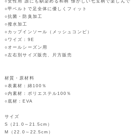
○女性用 誰にも馴染める和柄 懐かしい七宝柄で楽しんで
○甲ベルトで足全体に優しくフィット
○抗菌・防臭加工
○撥水加工
○カップインソール（メッシュコンビ）
○ワイズ：9E
○オールシーズン用
○左右別サイズ販売、片方販売
材質・原材料
○表素材：綿100％
○内素材：ポリエステル100％
○底材：EVA
サイズ
S（21.0～21.5cm）
M（22.0～22.5cm）