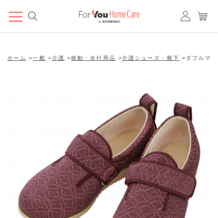
ホーム
>
一般
>
介護
>
移動・歩行用品
>
介護シューズ・靴下
>
ダブルマジッ