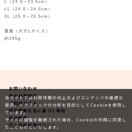
L（23.0～23.5cm）
LL（24.0～24.5cm）
3L（25.0～25.5cm）
重量（片方Lサイズ）
約195g
お問い合わせ
総合利用規約
当サイトでは利用体験の向上およびコンテンツの最適な
ご利用ガイド
提供、トラフィックの分析を目的としてCookieを使用し
特定商取引法に基づく表記
ています。
会社概要
サイトの閲覧を継続された場合、Cookieの利用に同意し
個人情報保護ポリシー
たことものといたします。