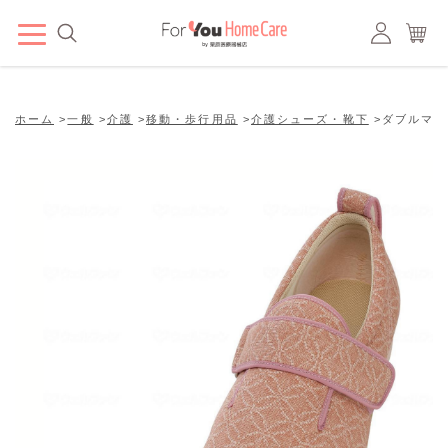
ホーム
>
一般
>
介護
>
移動・歩行用品
>
介護シューズ・靴下
>
ダブルマジッ