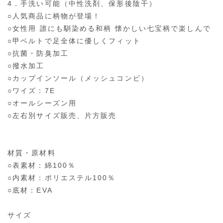
4．手洗い可能（中性洗剤、保形後陰干）
○人気商品に柄物が登場！
○女性用 誰にも馴染める和柄 懐かしい七宝柄で楽しんで
○甲ベルトで足全体に優しくフィット
○抗菌・防臭加工
○撥水加工
○カップインソール（メッシュコンビ）
○ワイズ：7E
○オールシーズン用
○左右別サイズ販売、片方販売
材質・原材料
○表素材：綿100％
○内素材：ポリエステル100％
○底材：EVA
サイズ