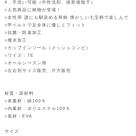
4．手洗い可能（中性洗剤、保形後陰干）
○人気商品に柄物が登場！
○女性用 誰にも馴染める和柄 懐かしい七宝柄で楽しんで
○甲ベルトで足全体に優しくフィット
○抗菌・防臭加工
○撥水加工
○カップインソール（メッシュコンビ）
○ワイズ：7E
○オールシーズン用
○左右別サイズ販売、片方販売
材質・原材料
○表素材：綿100％
○内素材：ポリエステル100％
○底材：EVA
サイズ