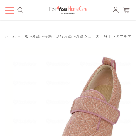
ホーム
>
一般
>
介護
>
移動・歩行用品
>
介護シューズ・靴下
>
ダブルマジッ