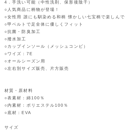
4．手洗い可能（中性洗剤、保形後陰干）
○人気商品に柄物が登場！
○女性用 誰にも馴染める和柄 懐かしい七宝柄で楽しんで
○甲ベルトで足全体に優しくフィット
○抗菌・防臭加工
○撥水加工
○カップインソール（メッシュコンビ）
○ワイズ：7E
○オールシーズン用
○左右別サイズ販売、片方販売
材質・原材料
○表素材：綿100％
○内素材：ポリエステル100％
○底材：EVA
サイズ