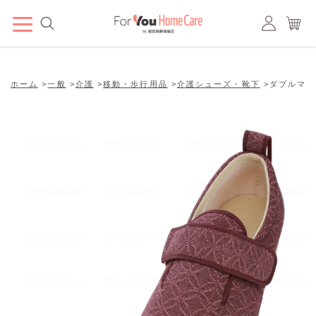
ホーム
>
一般
>
介護
>
移動・歩行用品
>
介護シューズ・靴下
>
ダブルマジッ