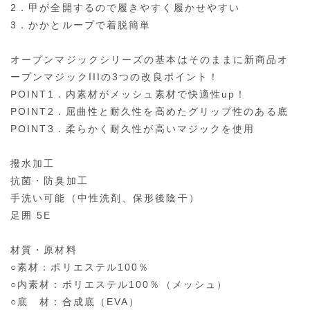
2．甲が全開するので履きやすく履かせやすい
3．かかとループで着脱簡単
オープンマジックシリーズの基本はそのままに新商品オ
ープンマジックIIIの3つの改良ポイント！
POINT1．内素材がメッシュ素材で快適性up！
POINT2．屈曲性と耐久性を高めたグリップ性のある底
POINT3．柔らかく耐久性が高いマジックを使用
撥水加工
抗菌・防臭加工
手洗い可能（中性洗剤、保形後陰干）
足囲 5E
材質・原材料
○素材：ポリエステル100％
○内素材：ポリエステル100％（メッシュ）
○底 材：合成底（EVA）