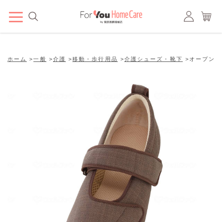
ホーム
>
一般
>
介護
>
移動・歩行用品
>
介護シューズ・靴下
>
オープンマジ