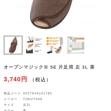
オープンマジックⅢ 5E 片足用 左 3L 茶
3,740円
商品コード
4537944101785
メーカー
TOKUTAKE
サイズ
左3L
カラー
茶