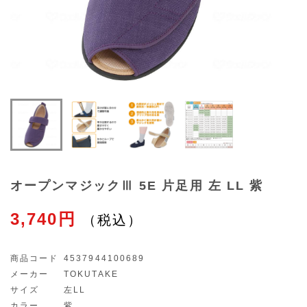
オープンマジックⅢ 5E 片足用 左 LL 紫
3,740円
商品コード
4537944100689
メーカー
TOKUTAKE
サイズ
左LL
カラー
紫