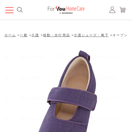
ホーム
>
一般
>
介護
>
移動・歩行用品
>
介護シューズ・靴下
>
オープンマジ