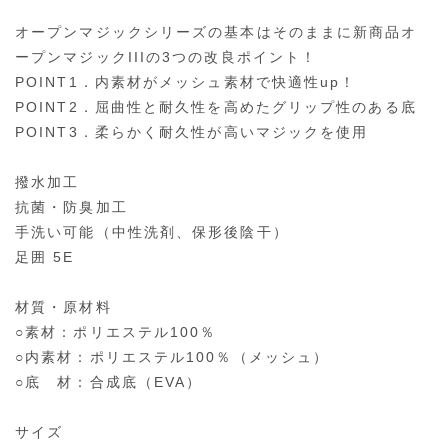
オープンマジックシリーズの基本はそのままに新商品オ
ープンマジックIIIの3つの改良ポイント！
POINT1．内素材がメッシュ素材で快適性up！
POINT2．屈曲性と耐久性を高めたグリップ性のある底
POINT3．柔らかく耐久性が高いマジックを使用
撥水加工
抗菌・防臭加工
手洗い可能（中性洗剤、保形後陰干）
足囲 5E
材質・原材料
○素材：ポリエステル100％
○内素材：ポリエステル100％（メッシュ）
○底 材：合成底（EVA）
サイズ