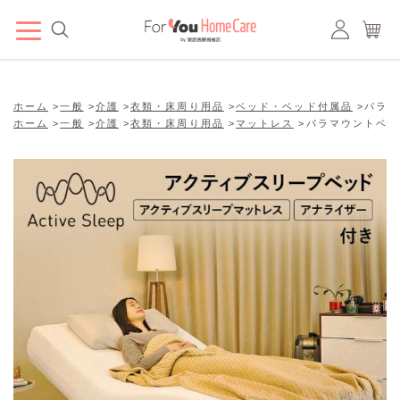
ホーム
>
一般
>
介護
>
衣類・床周り用品
>
ベッド・ベッド付属品
>
パラマ
ホーム
>
一般
>
介護
>
衣類・床周り用品
>
マットレス
>
パラマウントベッ