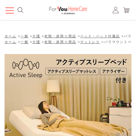
ホーム
>
一般
>
介護
>
衣類・床周り用品
>
ベッド・ベッド付属品
>
パラマ
ホーム
>
一般
>
介護
>
衣類・床周り用品
>
マットレス
>
パラマウントベッ