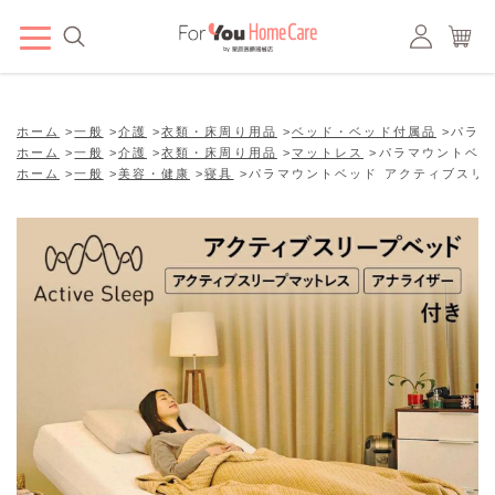
ホーム
>
一般
>
介護
>
衣類・床周り用品
>
ベッド・ベッド付属品
>
パラマ
ホーム
>
一般
>
介護
>
衣類・床周り用品
>
マットレス
>
パラマウントベッ
ホーム
>
一般
>
美容・健康
>
寝具
>
パラマウントベッド アクティブスリ