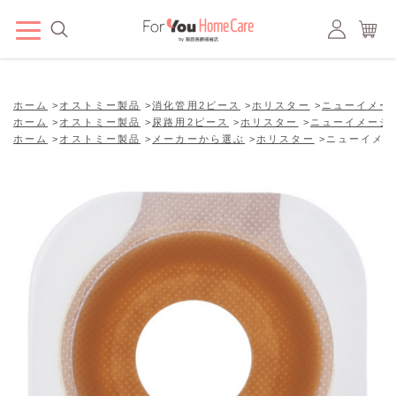
ホーム
>
オストミー製品
>
消化管用2ピース
>
ホリスター
>
ニューイメー
ホーム
>
オストミー製品
>
尿路用2ピース
>
ホリスター
>
ニューイメージ
ホーム
>
オストミー製品
>
メーカーから選ぶ
>
ホリスター
>
ニューイメー