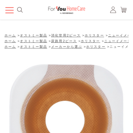
ホーム
>
オストミー製品
>
消化管用2ピース
>
ホリスター
>
ニューイメー
ホーム
>
オストミー製品
>
尿路用2ピース
>
ホリスター
>
ニューイメージ
ホーム
>
オストミー製品
>
メーカーから選ぶ
>
ホリスター
>
ニューイメー