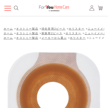
ホーム
>
オストミー製品
>
消化管用2ピース
>
ホリスター
>
ニューイメー
ホーム
>
オストミー製品
>
尿路用2ピース
>
ホリスター
>
ニューイメージ
ホーム
>
オストミー製品
>
メーカーから選ぶ
>
ホリスター
>
ニューイメー