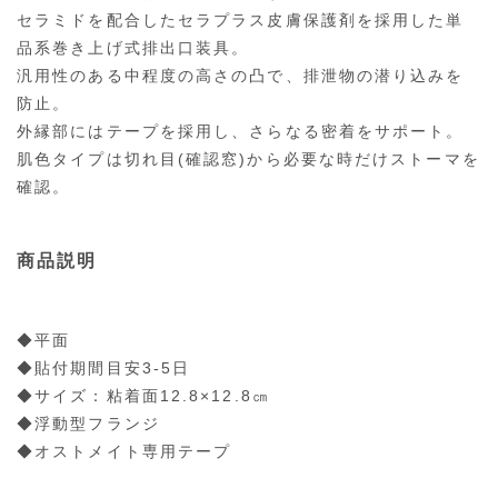
セラミドを配合したセラプラス皮膚保護剤を採用した単
品系巻き上げ式排出口装具。
汎用性のある中程度の高さの凸で、排泄物の潜り込みを
防止。
外縁部にはテープを採用し、さらなる密着をサポート。
肌色タイプは切れ目(確認窓)から必要な時だけストーマを
確認。
商品説明
◆平面
◆貼付期間目安3-5日
◆サイズ：粘着面12.8×12.8㎝
◆浮動型フランジ
◆オストメイト専用テープ