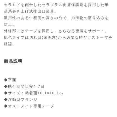
セラミドを配合したセラプラス皮膚保護剤を採用した単
品系巻き上げ式排出口装具。
汎用性のある中程度の高さの凸で、排泄物の潜り込みを
防止。
外縁部にはテープを採用し、さらなる密着をサポート。
肌色タイプは切れ目(確認窓)から必要な時だけストーマを
確認。
商品説明
◆平面
◆貼付期間目安4-7日
◆サイズ：粘着面10.1×10.1㎝
◆浮動型フランジ
◆オストメイト専用テープ