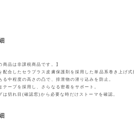
細
の商品は非課税商品です。】
を配合したセラプラス皮膚保護剤を採用した単品系巻き上げ式
ある中程度の高さの凸で、排泄物の潜り込みを防止。
はテープを採用し、さらなる密着をサポート。
プは切れ目(確認窓)から必要な時だけストーマを確認。
細