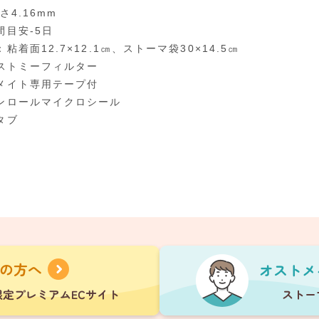
さ4.16mm
間目安-5日
粘着面12.7×12.1㎝、ストーマ袋30×14.5㎝
オストミーフィルター
メイト専用テープ付
ンロールマイクロシール
タブ