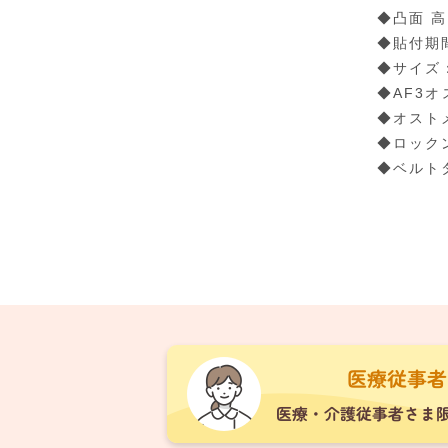
◆凸面 高
◆貼付期
◆サイズ：
◆AF3
◆オスト
◆ロック
◆ベルト