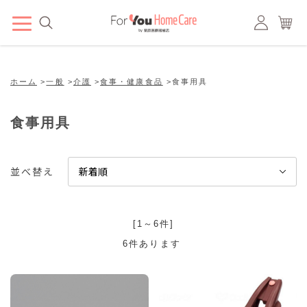
ホーム
>
一般
>
介護
>
食事・健康食品
>
食事用具
食事用具
並べ替え
[1～6件]
6
件あります