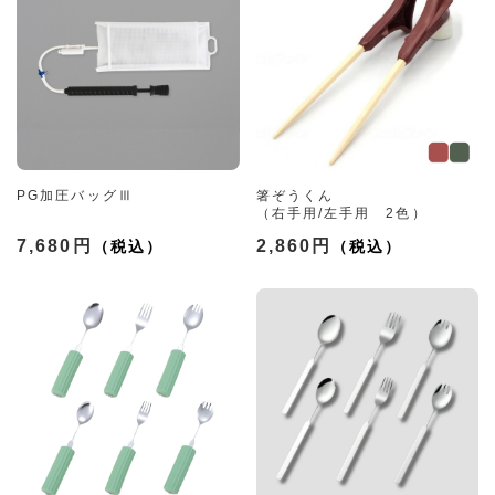
PG加圧バッグⅢ
箸ぞうくん
（右手用/左手用 2色）
7,680円
2,860円