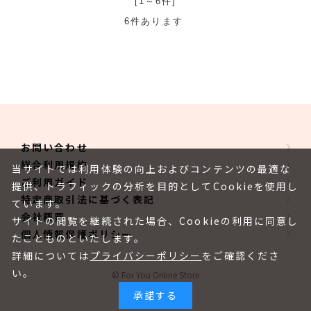
[1～6件]
6
件あります
お問い合わせ
総合利用規約
当サイトでは利用体験の向上およびコンテンツの最適な
ご利用ガイド
提供、トラフィックの分析を目的としてCookieを使用し
特定商取引法に基づく表記
ています。
会社概要
サイトの閲覧を継続された場合、Cookieの利用に同意し
個人情報保護ポリシー
たことものといたします。
詳細については
プライバシーポリシー
をご確認くださ
い。
© For You Online Store
承諾する