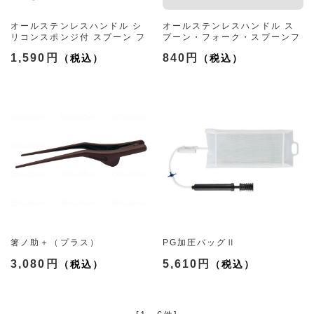
オールステンレスハンドル シ
オールステンレスハンドル ス
リコンスポンジ付 スプーン フ
プーン・フォーク・スプーンフ
ォーク スプーンフォーク兼用
ォーク兼用各種
1,590円
840円
（大/小 3種）
（大/小 4種）
箸ノ助＋（プラス）
PG加圧バッグⅡ
3,080円
5,610円