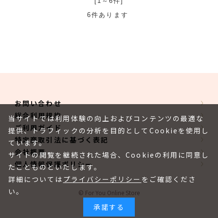
[1～6件]
6
件あります
お問い合わせ
総合利用規約
当サイトでは利用体験の向上およびコンテンツの最適な
ご利用ガイド
提供、トラフィックの分析を目的としてCookieを使用し
特定商取引法に基づく表記
ています。
会社概要
サイトの閲覧を継続された場合、Cookieの利用に同意し
個人情報保護ポリシー
たことものといたします。
詳細については
プライバシーポリシー
をご確認くださ
い。
© For You Online Store
承諾する