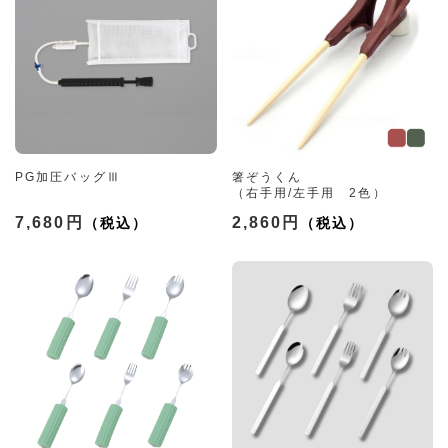
PG加圧バッグⅢ
箸ぞうくん
（右手用/左手用 2色）
7,680円
2,860円