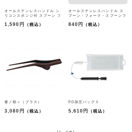
オールステンレスハンドル シ
オールステンレスハンドル ス
リコンスポンジ付 スプーン フ
プーン・フォーク・スプーンフ
ォーク スプーンフォーク兼用
ォーク兼用各種
1,590円
840円
（大/小 3種）
（大/小 4種）
箸ノ助＋（プラス）
PG加圧バッグⅡ
3,080円
5,610円