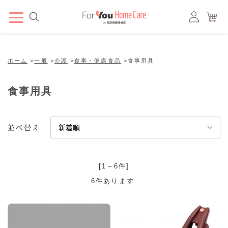
ホーム
>
一般
>
介護
>
食事・健康食品
>
食事用具
食事用具
並べ替え
[1～6件]
6
件あります