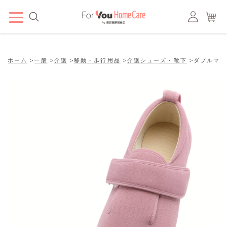
ホーム
>
一般
>
介護
>
移動・歩行用品
>
介護シューズ・靴下
>
ダブルマジッ