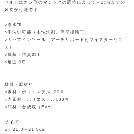
ベルトはカン側のマジックの調整によって＋2cmまでの
延長が可能です
○撥水加工
○手洗い可能（中性洗剤、保形後陰干）
○カップインソール（アーチサポート付マイスターリニ
エ）
○抗菌・防臭加工
○足囲 9E
材質・原材料
○素材：ポリエステル100％
○内素材：ポリエステル100％
○底材：合成底（EVA）
サイズ
S：21.0～21.5cm