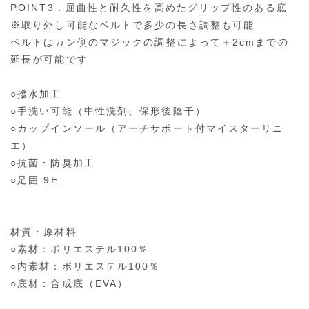
POINT3．屈曲性と耐久性を高めたグリップ性のある底
※取り外し可能なベルトで多少の長さ調整も可能
ベルトはカン側のマジックの調整によって＋2cmまでの
延長が可能です
○撥水加工
○手洗い可能（中性洗剤、保形後陰干）
○カップインソール（アーチサポート付マイスターリニ
エ）
○抗菌・防臭加工
○足囲 9E
材質・原材料
○素材：ポリエステル100％
○内素材：ポリエステル100％
○底材：合成底（EVA）