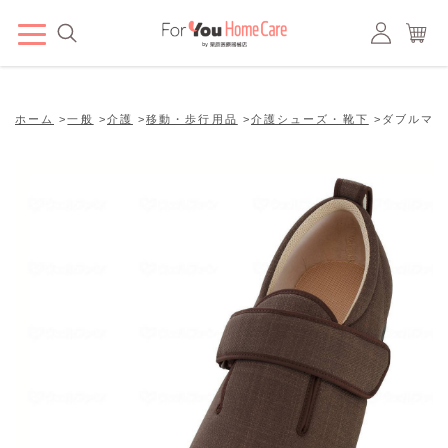
ホーム
>
一般
>
介護
>
移動・歩行用品
>
介護シューズ・靴下
>
ダブルマジッ