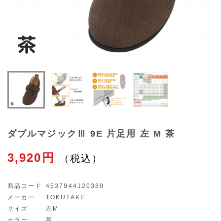
ダブルマジックⅢ 9E 片足用 左 M 茶
3,920円
商品コード
4537944120380
メーカー
TOKUTAKE
サイズ
左M
カラー
茶