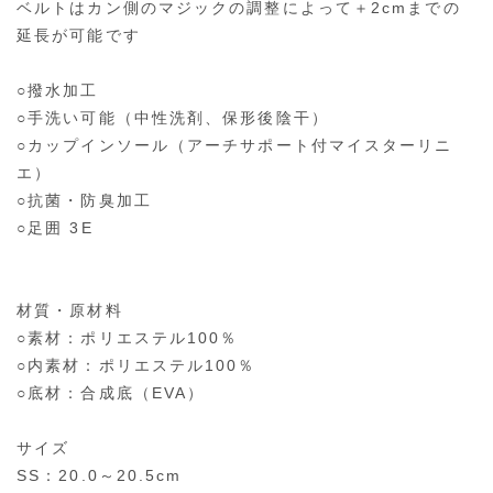
ベルトはカン側のマジックの調整によって＋2cmまでの
延長が可能です
○撥水加工
○手洗い可能（中性洗剤、保形後陰干）
○カップインソール（アーチサポート付マイスターリニ
エ）
○抗菌・防臭加工
○足囲 3E
材質・原材料
○素材：ポリエステル100％
○内素材：ポリエステル100％
○底材：合成底（EVA）
サイズ
SS：20.0～20.5cm