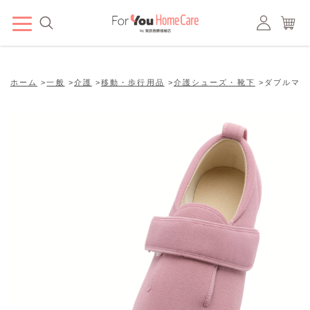
ホーム
>
一般
>
介護
>
移動・歩行用品
>
介護シューズ・靴下
>
ダブルマジ