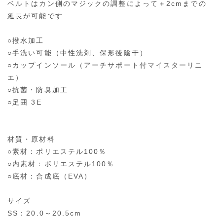
ベルトはカン側のマジックの調整によって＋2cmまでの
延長が可能です
○撥水加工
○手洗い可能（中性洗剤、保形後陰干）
○カップインソール（アーチサポート付マイスターリニ
エ）
○抗菌・防臭加工
○足囲 3E
材質・原材料
○素材：ポリエステル100％
○内素材：ポリエステル100％
○底材：合成底（EVA）
サイズ
SS：20.0～20.5cm