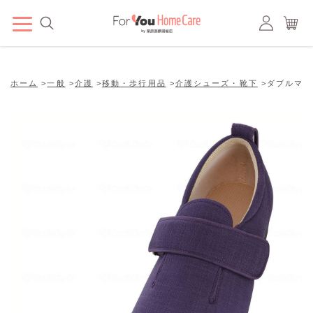
ホーム
>
一般
>
介護
>
移動・歩行用品
>
介護シューズ・靴下
>
ダブルマジッ