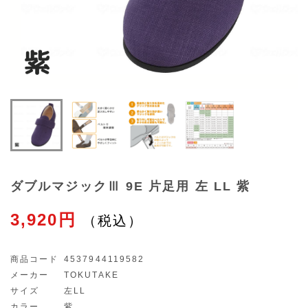
ダブルマジックⅢ 9E 片足用 左 LL 紫
3,920円
商品コード
4537944119582
メーカー
TOKUTAKE
サイズ
左LL
カラー
紫