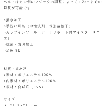
ベルトはカン側のマジックの調整によって＋2cmまでの
延長が可能です
○撥水加工
○手洗い可能（中性洗剤、保形後陰干）
○カップインソール（アーチサポート付マイスターリニ
エ）
○抗菌・防臭加工
○足囲 9E
材質・原材料
○素材：ポリエステル100％
○内素材：ポリエステル100％
○底材：合成底（EVA）
サイズ
S：21.0～21.5cm