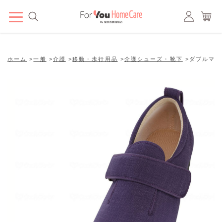
ホーム
>
一般
>
介護
>
移動・歩行用品
>
介護シューズ・靴下
>
ダブルマジッ