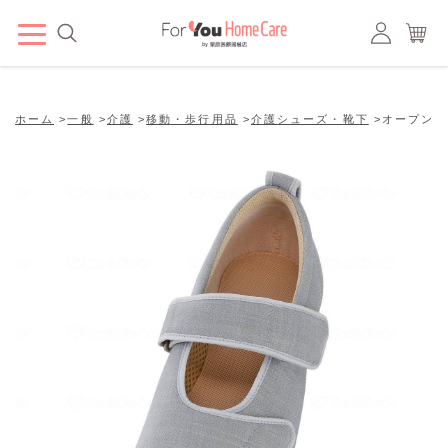
ホーム
>
一般
>
介護
>
移動・歩行用品
>
介護シューズ・靴下
>
オープンマジ