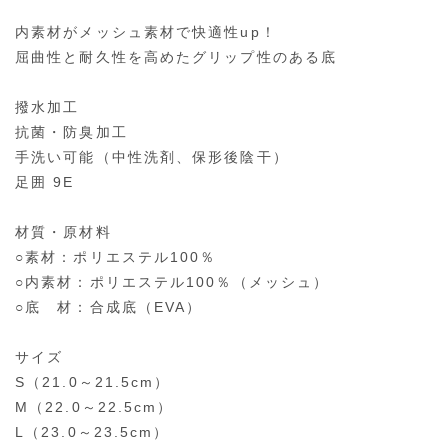
内素材がメッシュ素材で快適性up！
屈曲性と耐久性を高めたグリップ性のある底
撥水加工
抗菌・防臭加工
手洗い可能（中性洗剤、保形後陰干）
足囲 9E
材質・原材料
○素材：ポリエステル100％
○内素材：ポリエステル100％（メッシュ）
○底 材：合成底（EVA）
サイズ
S（21.0～21.5cm）
M（22.0～22.5cm）
L（23.0～23.5cm）