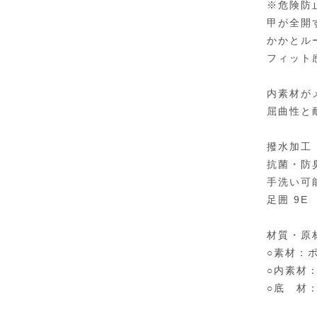
※危険防
甲が全開
かかとル
フィット
内素材が
屈曲性と
撥水加工
抗菌・防
手洗い可
足囲 9E
材質・原
○素材：
○内素材
○底 材