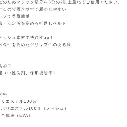
止のためマジック部分を3分の2以上重ねてご使用ください。
するので履きやすく履かせやすい
ープで着脱簡単
感・安定感を高める折返しベルト
メッシュ素材で快適性up！
耐久性を高めたグリップ性のある底
臭加工
能（中性洗剤、保形後陰干）
材料
ポリエステル100％
：ポリエステル100％（メッシュ）
：合成底（EVA）