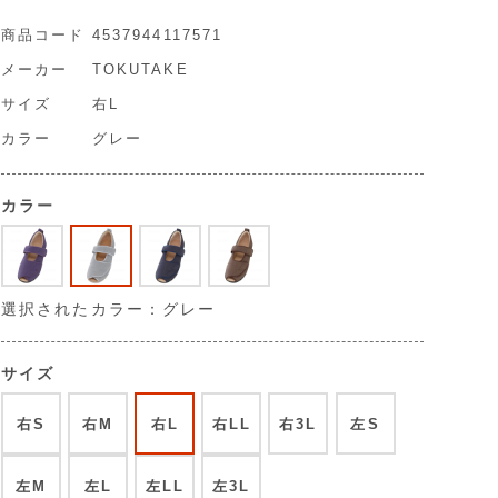
商品コード
4537944117571
メーカー
TOKUTAKE
サイズ
右L
カラー
グレー
カラー
選択されたカラー：グレー
サイズ
右S
右M
右L
右LL
右3L
左S
左M
左L
左LL
左3L