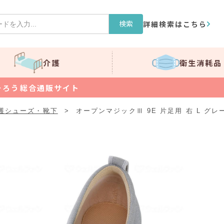
検索
詳細検索はこちら
介護
衛生消耗品
そろう総合通販サイト
護シューズ・靴下
>
オープンマジックⅢ 9E 片足用 右 L グレ