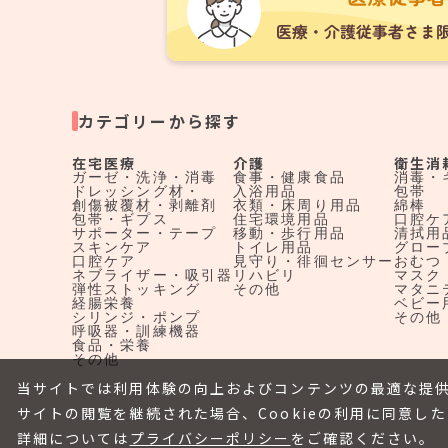
カテゴリーから探す
在宅医療
介護
衛生消
ガーゼ・洗浄・消毒
食事・健康食品
消毒・
ドレッシング材・
入浴用品
包帯
創傷被覆材・剥離剤
衣類・床周り用品
綿棒
包帯・ギプス
住宅環境用品
口腔ケ
サポーター・テープ
移動・歩行用品
清拭用
スキンケア
トイレ用品
グロー
口腔ケア
見守り・徘徊センサー
おむつ
ネブライザー・吸引器
リハビリ
マスク
弾性ストッキング
その他
マタニ
経腸栄養
ベビー
シリンジ・ポンプ
その他
呼吸器・訓練機器
食品・栄養
その他
当サイトでは利用体験の向上およびコンテンツの最適な提供
サイトの閲覧を継続された場合、Cookieの利用に同意し
詳細については
プライバシーポリシー
をご確認ください。