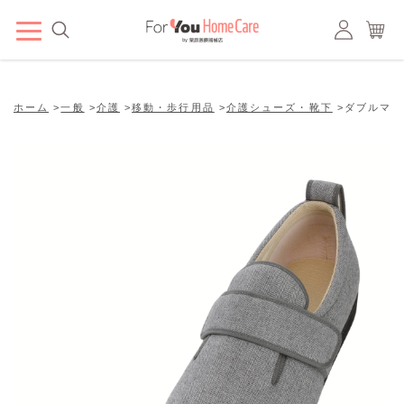
ホーム
>
一般
>
介護
>
移動・歩行用品
>
介護シューズ・靴下
>
ダブルマジ