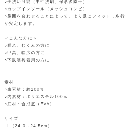
○手洗い可能（中性洗剤、保形後陰干）
○カップインソール（メッシュコンビ）
○足囲を合わせることによって、より足にフィットし歩行
が安定します。
＜こんな方に＞
○腫れ、むくみの方に
○甲高、幅広の方に
○下肢装具着用の方に
素材
○表素材：綿100％
○内素材：ポリエステル100％
○底材：合成底（EVA）
サイズ
LL（24.0～24.5cm）