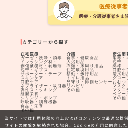
カテゴリーから探す
在宅医療
介護
衛生消
ガーゼ・洗浄・消毒
食事・健康食品
消毒・
ドレッシング材・
入浴用品
包帯
創傷被覆材・剥離剤
衣類・床周り用品
綿棒
包帯・ギプス
住宅環境用品
口腔ケ
サポーター・テープ
移動・歩行用品
清拭用
スキンケア
トイレ用品
グロー
口腔ケア
見守り・徘徊センサー
おむつ
ネブライザー・吸引器
リハビリ
マスク
弾性ストッキング
その他
マタニ
経腸栄養
ベビー
シリンジ・ポンプ
その他
呼吸器・訓練機器
食品・栄養
その他
当サイトでは利用体験の向上およびコンテンツの最適な提供
サイトの閲覧を継続された場合、Cookieの利用に同意し