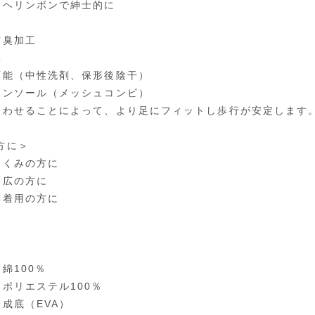
らヘリンボンで紳士的に
防臭加工
工
可能（中性洗剤、保形後陰干）
インソール（メッシュコンビ）
合わせることによって、より足にフィットし歩行が安定します
方に＞
むくみの方に
幅広の方に
具着用の方に
綿100％
：ポリエステル100％
合成底（EVA）