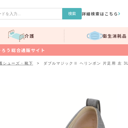
検索
詳細検索はこちら
介護
衛生消耗品
そろう総合通販サイト
護シューズ・靴下
>
ダブルマジックⅡ ヘリンボン 片足用 左 3