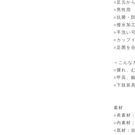
○足元か
○男性用
○抗菌・
○撥水加
○手洗い
○カップ
○足囲を
＜こんな
○腫れ、
○甲高、
○下肢装
素材
○表素材：
○内素材
○底材：