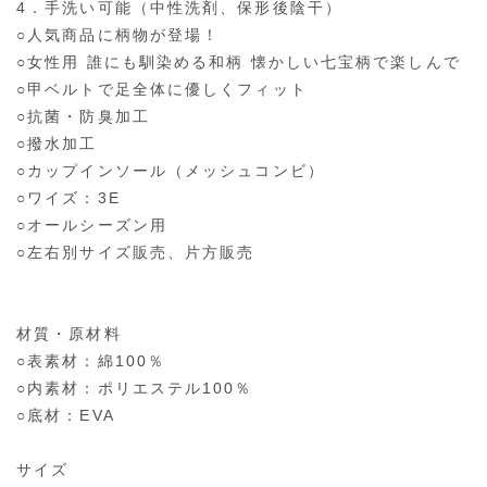
4．手洗い可能（中性洗剤、保形後陰干）
○人気商品に柄物が登場！
○女性用 誰にも馴染める和柄 懐かしい七宝柄で楽しんで
○甲ベルトで足全体に優しくフィット
○抗菌・防臭加工
○撥水加工
○カップインソール（メッシュコンビ）
○ワイズ：3E
○オールシーズン用
○左右別サイズ販売、片方販売
材質・原材料
○表素材：綿100％
○内素材：ポリエステル100％
○底材：EVA
サイズ