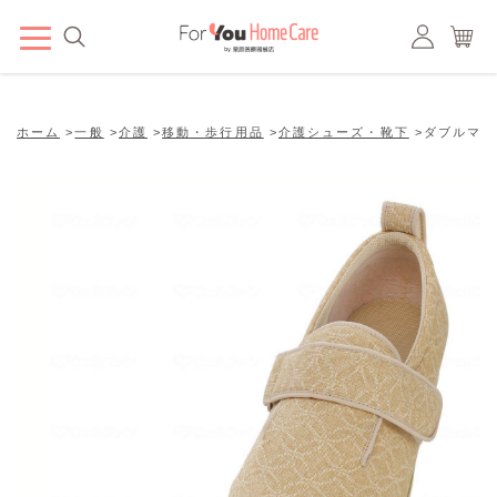
ホーム
>
一般
>
介護
>
移動・歩行用品
>
介護シューズ・靴下
>
ダブルマジッ