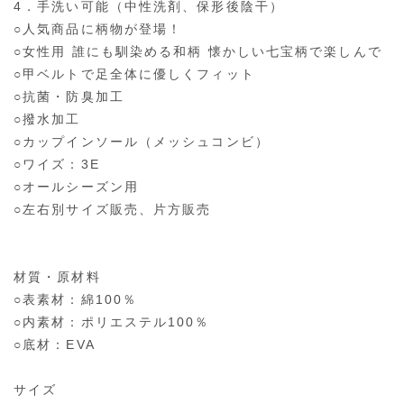
4．手洗い可能（中性洗剤、保形後陰干）
○人気商品に柄物が登場！
○女性用 誰にも馴染める和柄 懐かしい七宝柄で楽しんで
○甲ベルトで足全体に優しくフィット
○抗菌・防臭加工
○撥水加工
○カップインソール（メッシュコンビ）
○ワイズ：3E
○オールシーズン用
○左右別サイズ販売、片方販売
材質・原材料
○表素材：綿100％
○内素材：ポリエステル100％
○底材：EVA
サイズ