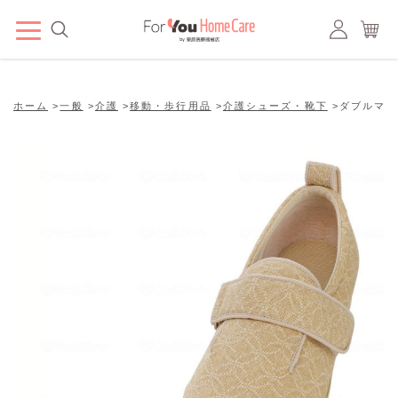
ホーム
>
一般
>
介護
>
移動・歩行用品
>
介護シューズ・靴下
>
ダブルマジッ