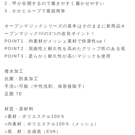
2．甲が全開するので履きやすく履かせやすい
3．かかとループで着脱簡単
オープンマジックシリーズの基本はそのままに新商品オ
ープンマジックIIIの3つの改良ポイント！
POINT1．内素材がメッシュ素材で快適性up！
POINT2．屈曲性と耐久性を高めたグリップ性のある底
POINT3．柔らかく耐久性が高いマジックを使用
撥水加工
抗菌・防臭加工
手洗い可能（中性洗剤、保形後陰干）
足囲 7E
材質・原材料
○素材：ポリエステル100％
○内素材：ポリエステル100％（メッシュ）
○底 材：合成底（EVA）