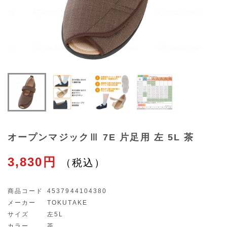
オープンマジックⅢ 7E 片足用 左 5L 茶
3,830円
商品コード
4537944104380
メーカー
TOKUTAKE
サイズ
左5L
カラー
茶