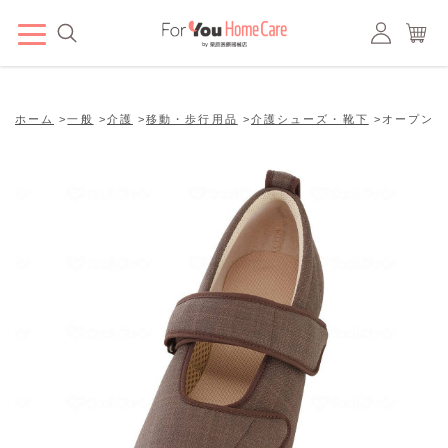
ホーム
>
一般
>
介護
>
移動・歩行用品
>
介護シューズ・靴下
>
オープンマジ