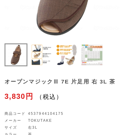
オープンマジックⅢ 7E 片足用 右 3L 茶
3,830円
商品コード
4537944104175
メーカー
TOKUTAKE
サイズ
右3L
カラー
茶