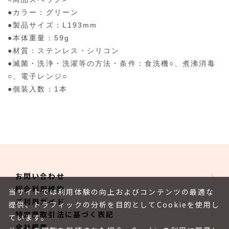
●カラー：グリーン
●製品サイズ：L193mm
●本体重量：59g
●材質：ステンレス・シリコン
●滅菌・洗浄・洗濯等の方法・条件：食洗機○、煮沸消毒
○、電子レンジ○
●個装入数：1本
お問い合わせ
総合利用規約
当サイトでは利用体験の向上およびコンテンツの最適な
ご利用ガイド
提供、トラフィックの分析を目的としてCookieを使用し
特定商取引法に基づく表記
ています。
会社概要