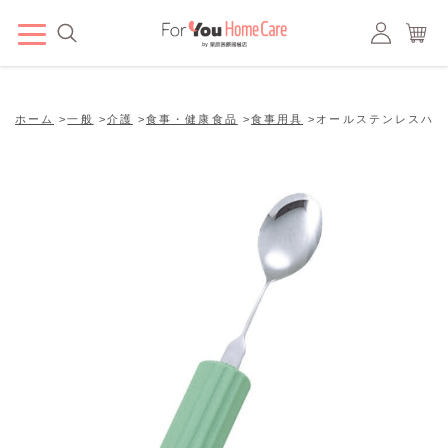
ホーム
>
一般
>
介護
>
食事・健康食品
>
食事用具
>
オールステンレスハン