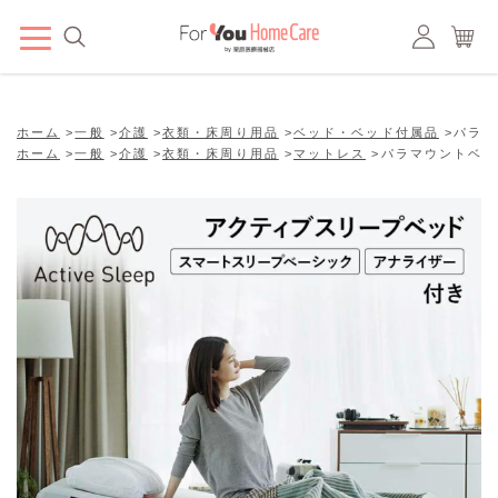
ホーム
>
一般
>
介護
>
衣類・床周り用品
>
ベッド・ベッド付属品
>
パラマ
ホーム
>
一般
>
介護
>
衣類・床周り用品
>
マットレス
>
パラマウントベッ