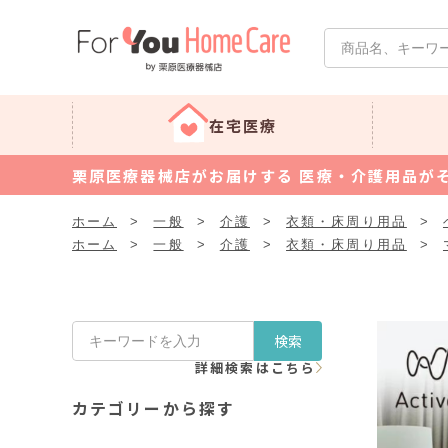
在宅医療
栗原医療器械店がお届けする 医療・介護用品が
ホーム
>
一般
>
介護
>
衣類・床周り用品
>
ホーム
>
一般
>
介護
>
衣類・床周り用品
>
検索
詳細検索はこちら
カテゴリーから探す