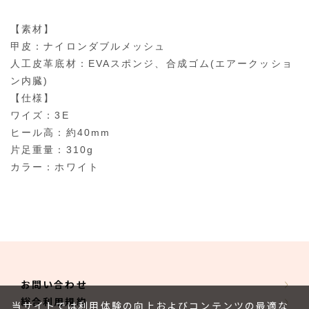
【素材】
甲皮：ナイロンダブルメッシュ
人工皮革底材：EVAスポンジ、合成ゴム(エアークッショ
ン内臓)
【仕様】
ワイズ：3E
ヒール高：約40mm
片足重量：310g
カラー：ホワイト
お問い合わせ
総合利用規約
当サイトでは利用体験の向上およびコンテンツの最適な