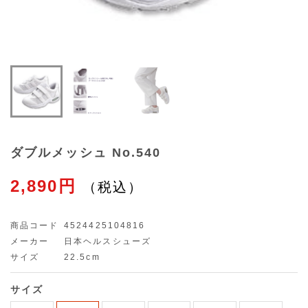
ダブルメッシュ No.540
2,890円
商品コード
4524425104816
メーカー
日本ヘルスシューズ
サイズ
22.5cm
サイズ