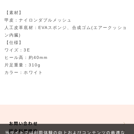
【素材】
甲皮：ナイロンダブルメッシュ
人工皮革底材：EVAスポンジ、合成ゴム(エアークッショ
ン内臓)
【仕様】
ワイズ：3E
ヒール高：約40mm
片足重量：310g
カラー：ホワイト
お問い合わせ
総合利用規約
当サイトでは利用体験の向上およびコンテンツの最適な