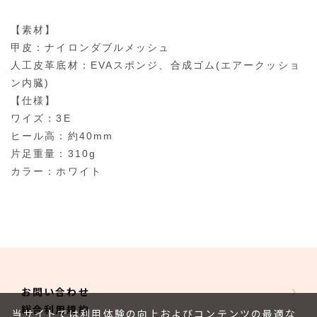
【素材】
甲皮：ナイロンダブルメッシュ
人工皮革底材：EVAスポンジ、合成ゴム(エアークッショ
ン内臓)
【仕様】
ワイズ：3E
ヒール高：約40mm
片足重量：310g
カラー：ホワイト
お問い合わせ
総合利用規約
当サイトでは利用体験の向上およびコンテンツの最適な